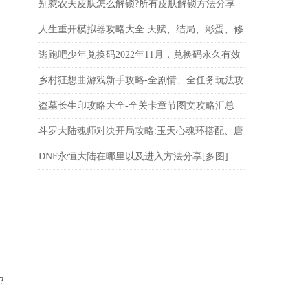
图]
别惹农夫皮肤怎么解锁?所有皮肤解锁方法分享
人生重开模拟器攻略大全:天赋、结局、彩蛋、修
仙等内容详解
逃跑吧少年兑换码2022年11月，兑换码永久有效
乡村狂想曲游戏新手攻略-全剧情、全任务玩法攻
略
盗墓长生印攻略大全-全关卡章节图文攻略汇总
斗罗大陆魂师对决开局攻略:玉天心魂环搭配、唐
三魂环搭配、最强阵容推荐
DNF永恒大陆在哪里以及进入方法分享[多图]
?