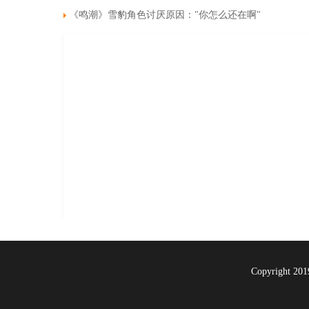
《鸣潮》雪豹角色讨厌原因："你怎么还在啊"
Copyright 20