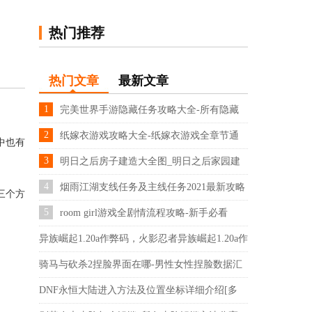
热门推荐
热门文章
最新文章
1
完美世界手游隐藏任务攻略大全-所有隐藏
任务npc坐标
2
纸嫁衣游戏攻略大全-纸嫁衣游戏全章节通
中也有
关攻略详解[多图]
3
明日之后房子建造大全图_明日之后家园建
造设计图
4
烟雨江湖支线任务及主线任务2021最新攻略
三个方
汇总[多图]
5
room girl游戏全剧情流程攻略-新手必看
异族崛起1.20a作弊码，火影忍者异族崛起1.20a作
弊码怎么用
骑马与砍杀2捏脸界面在哪-男性女性捏脸数据汇
总
DNF永恒大陆进入方法及位置坐标详细介绍[多