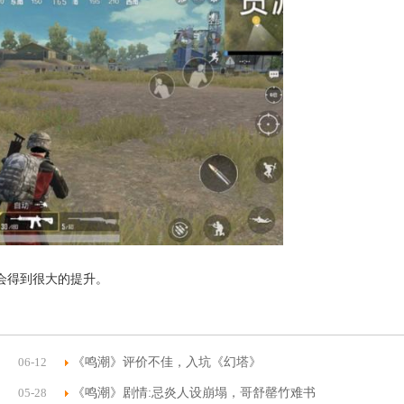
会得到很大的提升。
06-12
《鸣潮》评价不佳，入坑《幻塔》
05-28
《鸣潮》剧情:忌炎人设崩塌，哥舒罄竹难书