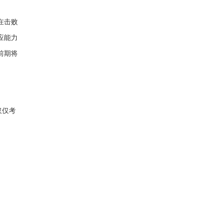
在击败
应能力
前期将
仅仅考