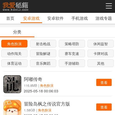
首页
安卓游戏
安卓软件
手机游戏
游戏专题
分类
角色扮演
射击枪战
策略塔防
休闲益智
动作闯关
冒险解谜
赛车竞速
卡牌对战
体育运动
音乐舞蹈
手游辅助
其他
阿嘟传奇
查看
116.8MB |
角色扮演
2025-05-18 00:06:03
冒险岛枫之传说官方版
查看
1.58GB |
角色扮演